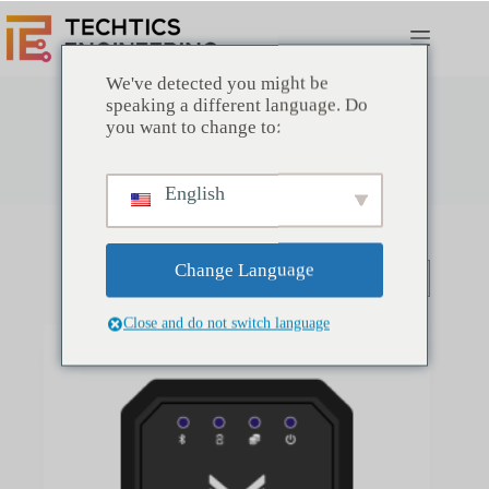
Passer
au
contenu
We've detected you might be
speaking a different language. Do
you want to change to:
Magasin
English
Change Language
Close and do not switch language
ÉPUISÉ