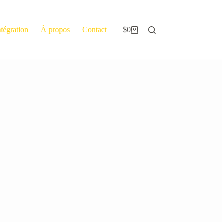
ntégration
À propos
Contact
$
0
Panier
d’achat