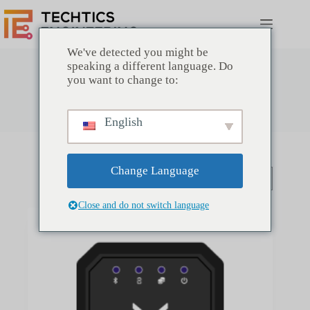
コ
ン
テ
ン
We've detected you might be
ツ
speaking a different language. Do
へ
you want to change to:
特別な位置トラッカー
ス
キ
English
ッ
プ
Change Language
Close and do not switch language
SOLD OUT